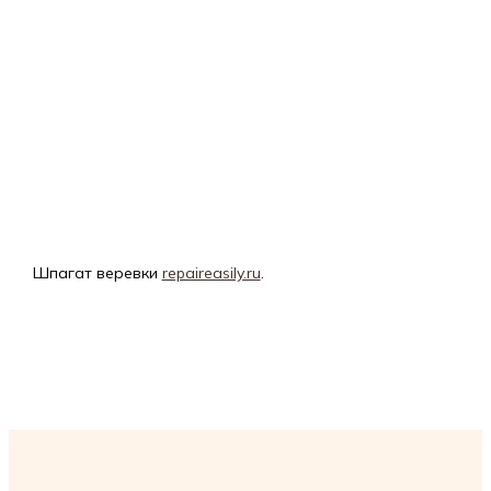
Шпагат веревки
repaireasily.ru
.