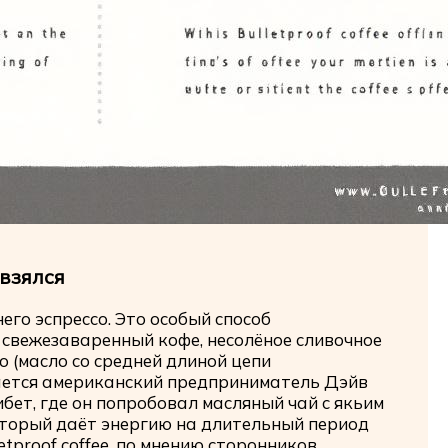
 взялся
него эспрессо. Это особый способ
 свежезаваренный кофе, несолёное сливочное
 (масло со средней длиной цепи
ается американский предприниматель Дэйв
бет, где он попробовал масляный чай с якьим
оторый даёт энергию на длительный период
etproof coffee, по мнению сторонников,