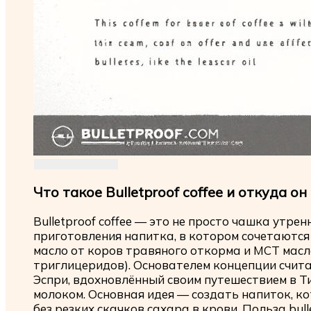
Что такое Bulletproof coffee и откуда он
Bulletproof coffee — это не просто чашка утрен
приготовления напитка, в котором сочетаются
масло от коров травяного откорма и MCT масло
триглицеридов). Основателем концепции счит
Эспри, вдохновлённый своим путешествием в Ти
молоком. Основная идея — создать напиток, к
без резких скачков сахара в крови. Польза bull