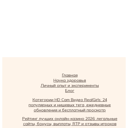
Главная
Наука здоровья
Личный опыт и эксперименты
Блог
Категории HD Cam Видео RealGirls: 24
популярных и нишевых тега, ежедневные
обновления и бесплатный просмотр
Рейтинг лучших онлайн-казино 2026: легальные
сайты, бонусы, выплаты, RTP и отзывы игроков