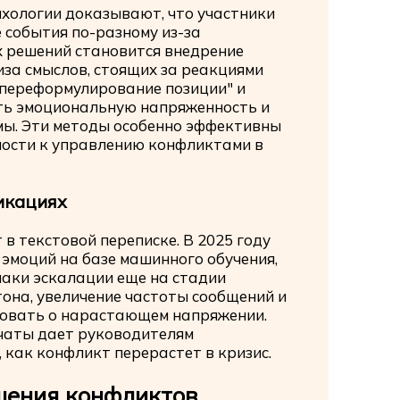
ихологии доказывают, что участники
 события по-разному из-за
х решений становится внедрение
за смыслов, стоящих за реакциями
 "переформулирование позиции" и
ить эмоциональную напряженность и
мы. Эти методы особенно эффективны
ности к управлению конфликтами в
икациях
в текстовой переписке. В 2025 году
эмоций на базе машинного обучения,
аки эскалации еще на стадии
тона, увеличение частоты сообщений и
ровать о нарастающем напряжении.
чаты дает руководителям
 как конфликт перерастет в кризис.
шения конфликтов