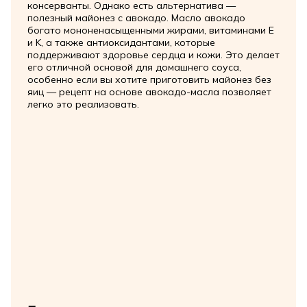
консерванты. Однако есть альтернатива —
полезный майонез с авокадо. Масло авокадо
богато мононенасыщенными жирами, витаминами E
и K, а также антиоксидантами, которые
поддерживают здоровье сердца и кожи. Это делает
его отличной основой для домашнего соуса,
особенно если вы хотите приготовить майонез без
яиц — рецепт на основе авокадо-масла позволяет
легко это реализовать.