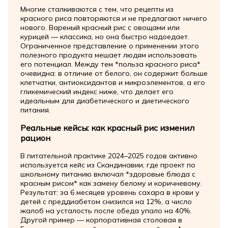
Многие сталкиваются с тем, что рецепты из
красного риса повторяются и не предлагают ничего
нового. Вареный красный рис с овощами или
курицей — классика, но она быстро надоедает.
Ограниченное представление о применении этого
полезного продукта мешает людям использовать
его потенциал. Между тем *польза красного риса*
очевидна: в отличие от белого, он содержит больше
клетчатки, антиоксидантов и микроэлементов, а его
гликемический индекс ниже, что делает его
идеальным для диабетического и диетического
питания.
Реальные кейсы: как красный рис изменил
рацион
В питательной практике 2024–2025 годов активно
используется кейс из Скандинавии, где проект по
школьному питанию включал *здоровые блюда с
красным рисом* как замену белому и коричневому.
Результат: за 6 месяцев уровень сахара в крови у
детей с преддиабетом снизился на 12%, а число
жалоб на усталость после обеда упало на 40%.
Другой пример — корпоративная столовая в