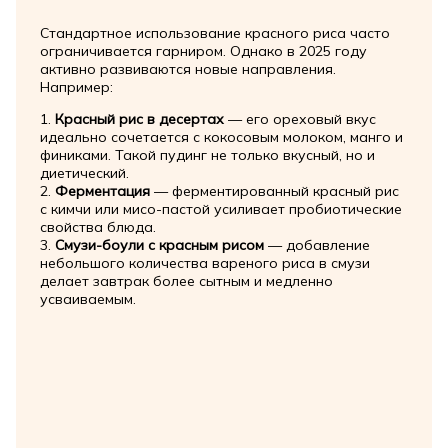
Стандартное использование красного риса часто
ограничивается гарниром. Однако в 2025 году
активно развиваются новые направления.
Например:
1.
Красный рис в десертах
— его ореховый вкус
идеально сочетается с кокосовым молоком, манго и
финиками. Такой пудинг не только вкусный, но и
диетический.
2.
Ферментация
— ферментированный красный рис
с кимчи или мисо-пастой усиливает пробиотические
свойства блюда.
3.
Смузи-боули с красным рисом
— добавление
небольшого количества вареного риса в смузи
делает завтрак более сытным и медленно
усваиваемым.