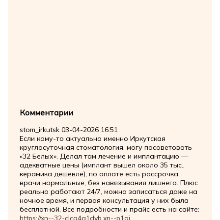
Комментарии
stom_irkutsk
03-04-2026 16:51
Если кому-то актуальна именно Иркутская
круглосуточная стоматология, могу посоветовать
«32 Белых». Делал там лечение и имплантацию —
адекватные цены (имплант вышел около 35 тыс.,
керамика дешевле), по оплате есть рассрочка,
врачи нормальные, без навязывания лишнего. Плюс
реально работают 24/7, можно записаться даже на
ночное время, и первая консультация у них была
бесплатной. Все подробности и прайс есть на сайте:
https://xn--32-clcq4a1dyb.xn--p1ai
.