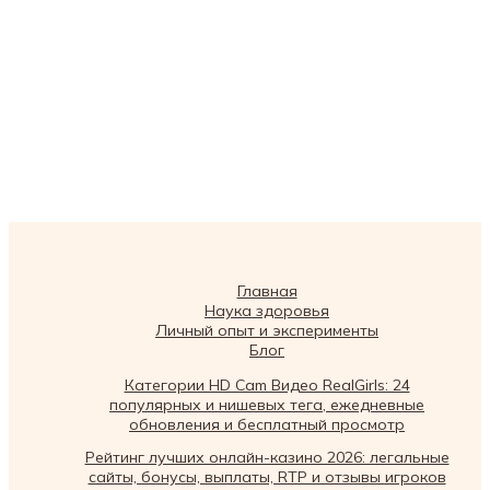
Главная
Наука здоровья
Личный опыт и эксперименты
Блог
Категории HD Cam Видео RealGirls: 24
популярных и нишевых тега, ежедневные
обновления и бесплатный просмотр
Рейтинг лучших онлайн-казино 2026: легальные
сайты, бонусы, выплаты, RTP и отзывы игроков