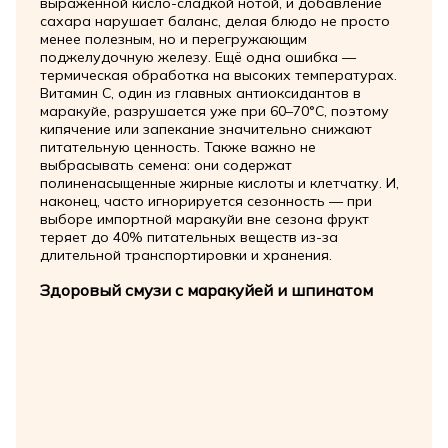
выраженной кисло-сладкой нотой, и добавление
сахара нарушает баланс, делая блюдо не просто
менее полезным, но и перегружающим
поджелудочную железу. Ещё одна ошибка —
термическая обработка на высоких температурах.
Витамин C, один из главных антиоксидантов в
маракуйе, разрушается уже при 60–70°C, поэтому
кипячение или запекание значительно снижают
питательную ценность. Также важно не
выбрасывать семена: они содержат
полиненасыщенные жирные кислоты и клетчатку. И,
наконец, часто игнорируется сезонность — при
выборе импортной маракуйи вне сезона фрукт
теряет до 40% питательных веществ из-за
длительной транспортировки и хранения.
Здоровый смузи с маракуйей и шпинатом