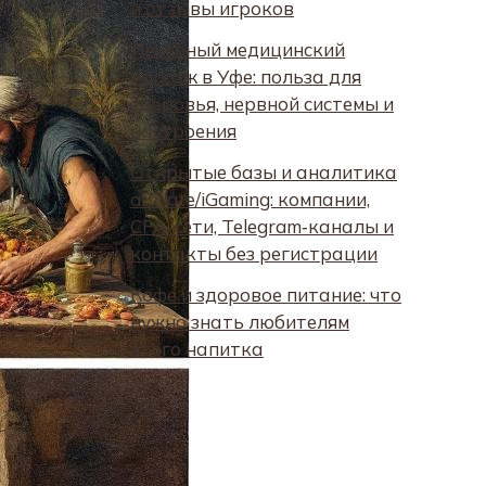
и отзывы игроков
Лечебный медицинский
массаж в Уфе: польза для
здоровья, нервной системы и
настроения
Открытые базы и аналитика
affiliate/iGaming: компании,
CPA‑сети, Telegram‑каналы и
контакты без регистрации
Кофе и здоровое питание: что
нужно знать любителям
этого напитка