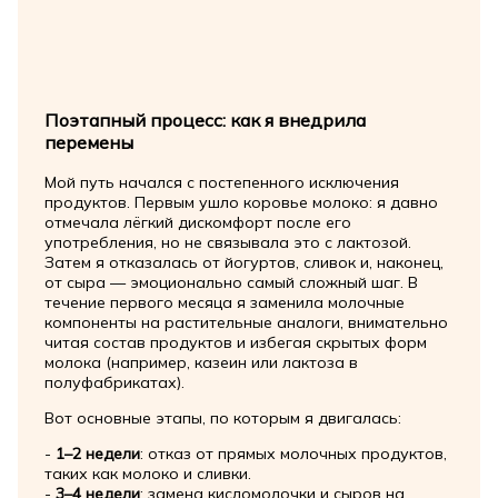
Поэтапный процесс: как я внедрила
перемены
Мой путь начался с постепенного исключения
продуктов. Первым ушло коровье молоко: я давно
отмечала лёгкий дискомфорт после его
употребления, но не связывала это с лактозой.
Затем я отказалась от йогуртов, сливок и, наконец,
от сыра — эмоционально самый сложный шаг. В
течение первого месяца я заменила молочные
компоненты на растительные аналоги, внимательно
читая состав продуктов и избегая скрытых форм
молока (например, казеин или лактоза в
полуфабрикатах).
Вот основные этапы, по которым я двигалась:
-
1–2 недели
: отказ от прямых молочных продуктов,
таких как молоко и сливки.
-
3–4 недели
: замена кисломолочки и сыров на