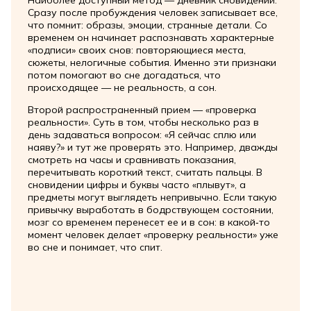
Сразу после пробуждения человек записывает все,
что помнит: образы, эмоции, странные детали. Со
временем он начинает распознавать характерные
«подписи» своих снов: повторяющиеся места,
сюжеты, нелогичные события. Именно эти признаки
потом помогают во сне догадаться, что
происходящее — не реальность, а сон.
Второй распространенный прием — «проверка
реальности». Суть в том, чтобы несколько раз в
день задаваться вопросом: «Я сейчас сплю или
наяву?» и тут же проверять это. Например, дважды
смотреть на часы и сравнивать показания,
перечитывать короткий текст, считать пальцы. В
сновидении цифры и буквы часто «плывут», а
предметы могут выглядеть непривычно. Если такую
привычку выработать в бодрствующем состоянии,
мозг со временем перенесет ее и в сон: в какой‑то
момент человек делает «проверку реальности» уже
во сне и понимает, что спит.