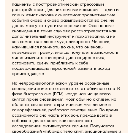
пациенты с посттравматическим стрессовым
расстройством. Для них ночные кошмары — один из
самых изматывающих симптомов: травматические
события снова и снова разыгрываются во сне, не
давая мозгу «отпустить» пережитое. Осознанные
сновидения в таких случаях рассматриваются как
дополнительный инструмент к психотерапии, а не
как самостоятельное чудо‑лекарство. Человек,
научившийся понимать во сне, что он вновь
переживает травму, иногда получает возможность
мягко изменить сценарий: дистанцироваться,
остановить сцену, приблизить к себе
поддерживающих персонажей, изменить исход
происходящего.
На нейрофизиологическом уровне осознанные
сновидения заметно отличаются от обычного сна. В
фазе быстрого сна (REM), когда нам чаще всего
снятся яркие сновидения, мозг обычно активен, но
области, связанные с критическим мышлением и
саморефлексией, работают приглушенно. Во время
осознанного сна часть этих зон, прежде всего в
лобных отделах коры, как показывают
исследования, активируется сильнее. Получается
своеобразный «гибрид»: тело спит, эмоциональные и