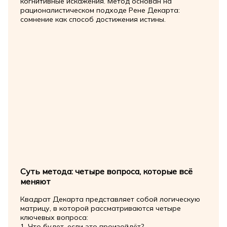
когнитивные искажения. Метод основан на
рационалистическом подходе Рене Декарта:
сомнение как способ достижения истины.
Суть метода: четыре вопроса, которые всё
меняют
Квадрат Декарта представляет собой логическую
матрицу, в которой рассматриваются четыре
ключевых вопроса:
1. Что будет, если это произойдёт?