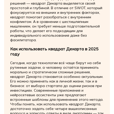
решений — квадрат Декарта выделяется своей
простотой и глубиной. В отличие от SWOT, который
фокусируется на внешних и внутренних факторах,
квадрат помогает разобраться с внутренним
конфликтом. А в сравнении с шестишляпным
мышлением, он требует меньше подготовительной
работы, что делает его подходящим для
индивидуального использования даже без
фасилитатора.
Как использовать квадрат Декарта в 2025
году
Сегодня, когда технологии всё чаще берут на себя
рутинные задачи, а человеку остаётся принимать
морально и стратегически сложные решения,
квадрат Декарта становится особенно актуальным.
Его можно применять как в личной жизни, так и в
бизнесе: от выбора стартапа до оценки рисков при
инвестициях. Современные приложения и
нейросетевые ассистенты уже предлагают
встроенные шаблоны для применения этого метода.
Чтобы понять, как использовать квадрат Декарта,
достаточно задать себе четыре вышеописанных
вопроса и записать ответы в виде диаграммы — так