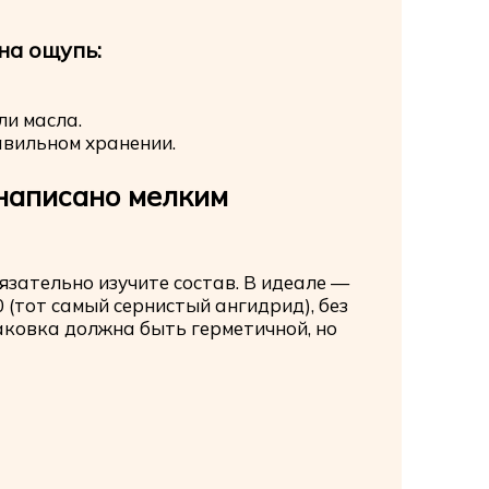
на ощупь:
ли масла.
авильном хранении.
 написано мелким
язательно изучите состав. В идеале —
 (тот самый сернистый ангидрид), без
аковка должна быть герметичной, но