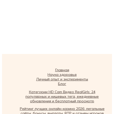
Главная
Наука здоровья
Личный опыт и эксперименты
Блог
Категории HD Cam Видео RealGirls: 24
популярных и нишевых тега, ежедневные
обновления и бесплатный просмотр
Рейтинг лучших онлайн-казино 2026: легальные
сайты, бонусы, выплаты, RTP и отзывы игроков