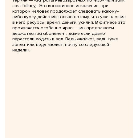
термин — «затраты невозвратных потерь» (или sunk
cost fallacy). Это когнитивное искажение, при
котором человек продолжает следовать какому-
либо курсу действий только потому, что уже вложил
в него ресурсы: время, деньги, усилия. В фитнесе это
проявляется особенно ярко — мы продолжаем
держаться за абонемент, даже если давно
перестали ходить в зал. Ведь «жалко», ведь «уже
заплатил», ведь «может, начну со следующей
недели».