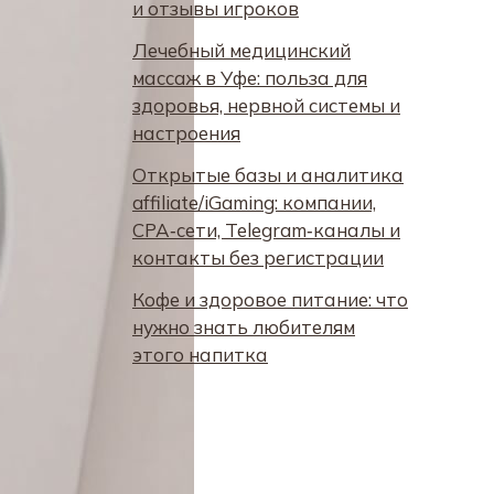
и отзывы игроков
Лечебный медицинский
массаж в Уфе: польза для
здоровья, нервной системы и
настроения
Открытые базы и аналитика
affiliate/iGaming: компании,
CPA‑сети, Telegram‑каналы и
контакты без регистрации
Кофе и здоровое питание: что
нужно знать любителям
этого напитка