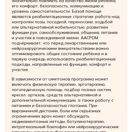
значительно повлиять на качество жизни ребёнка,
его комфорт, безопасность, коммуникацию и
уровень самостоятельности. Базой помощи
являются реабилитационные стратегии: работа над
контролем позы, посадкой, переносами, ходьбой
или альтернативной мобильностью, развитием
функции рук, самообслуживания, общения, питания
и участия в повседневной жизни. AACPDM
подчёркивает, что перед лекарственными или
нейрохирургическими вмешательствами важно
оптимизировать общее состояние ребёнка и в
первую очередь использовать реабилитационные
подходы, направленные на функцию, комфорт и
участие.
В зависимости от симптомов программа может
включать физическую терапию, эрготерапию,
логопедическую помощь, подбор позных систем,
кресел, ортезов, средств альтернативной и
дополнительной коммуникации, а также работу с
питанием и безопасностью глотания. При
выраженной дистонии, боли или серьёзных
ограничениях врач может обсуждать
медикаментозные методы, ботулинотерапию,
интратекальный баклофен или нейрохирургические