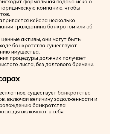
оисходит формальная подача иска о
 юридическую компанию, чтобы
тов.
тривается кейс за несколько
знании гражданина банкротом или об
ь ценные активы, они могут быть
 ходе банкротства существуют
анию имущества.
ния процедуры должник получает
стого листа, без долгового бремени.
сарах
бесплатное, существует
банкротство
ов, включая величину задолженности и
опровождению банкротства
 расходы включают в себя: