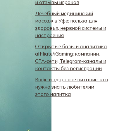
и отзывы игроков
Лечебный медицинский
массаж в Уфе: польза для
здоровья, нервной системы и
настроения
Открытые базы и аналитика
affiliate/iGaming: компании,
CPA‑сети, Telegram‑каналы и
контакты без регистрации
Кофе и здоровое питание: что
нужно знать любителям
этого напитка