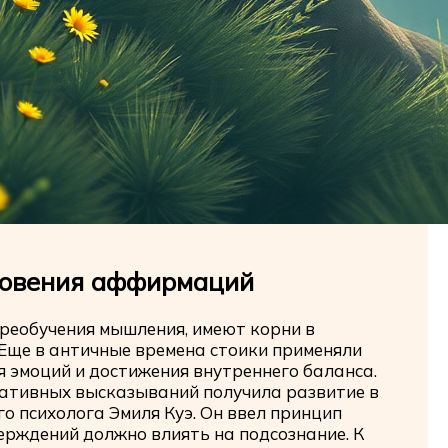
новения аффирмаций
реобучения мышления, имеют корни в
Еще в античные времена стоики применяли
 эмоций и достижения внутреннего баланса.
ативных высказываний получила развитие в
о психолога Эмиля Куэ. Он ввел принцип
верждений должно влиять на подсознание. К